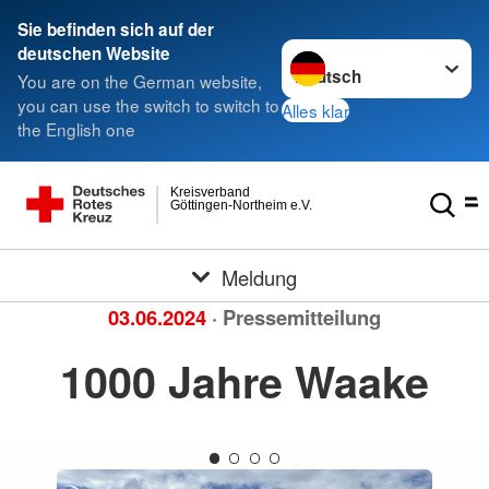
Sie befinden sich auf der
Sprache wechseln zu
deutschen Website
You are on the German website,
you can use the switch to switch to
Alles klar
the English one
Kreisverband
Göttingen-Northeim e.V.
Meldung
03.06.2024
· Pressemitteilung
1000 Jahre Waake