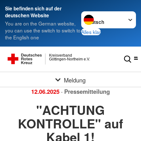
Sie befinden sich auf der
Sprache wechseln zu
deutschen Website
You are on the German website,
you can use the switch to switch to
Alles klar
the English one
Kreisverband
Göttingen-Northeim e.V.
Meldung
12.06.2025
· Pressemitteilung
"ACHTUNG
KONTROLLE" auf
Kabel 1!