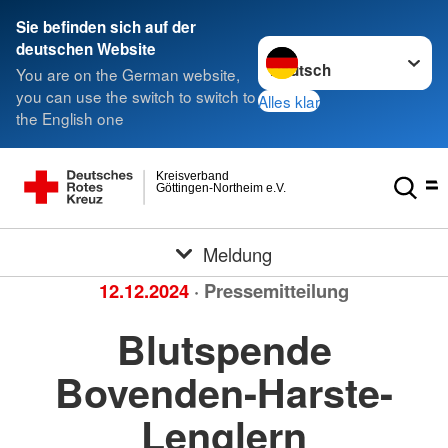
Sie befinden sich auf der
Sprache wechseln zu
deutschen Website
You are on the German website,
you can use the switch to switch to
Alles klar
the English one
Kreisverband
Göttingen-Northeim e.V.
Meldung
12.12.2024
· Pressemitteilung
Blutspende
Bovenden-Harste-
Lenglern