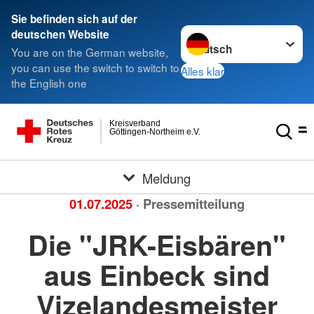
Sie befinden sich auf der
Sprache wechseln zu
deutschen Website
You are on the German website,
you can use the switch to switch to
Alles klar
the English one
Kreisverband
Göttingen-Northeim e.V.
Meldung
01.07.2025
· Pressemitteilung
Die "JRK-Eisbären"
aus Einbeck sind
Vizelandesmeister