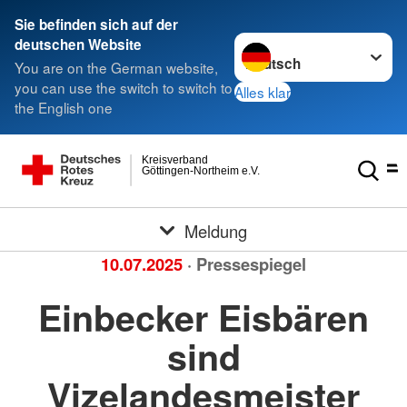
Sie befinden sich auf der
Sprache wechseln zu
deutschen Website
You are on the German website,
you can use the switch to switch to
Alles klar
the English one
Kreisverband
Göttingen-Northeim e.V.
Meldung
10.07.2025
· Pressespiegel
Einbecker Eisbären
sind
Vizelandesmeister