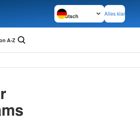
Sprache wechseln zu
Alles klar
on A-Z
r
ams