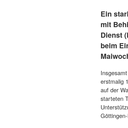
Ein sta
mit Beh
Dienst (
beim Ei
Maiwoc
Insgesamt 
erstmalig 
auf der Wa
starteten 
Unterstütz
Göttingen-