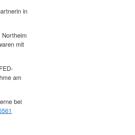
artnerin in
n Northeim
waren mit
 FED-
nahme am
gerne bei
5561