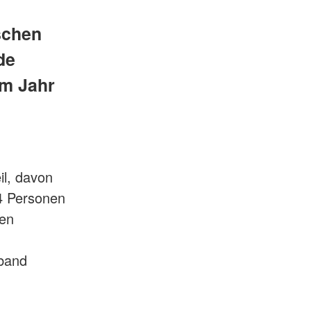
schen
de
em Jahr
l, davon
24 Personen
ken
rband