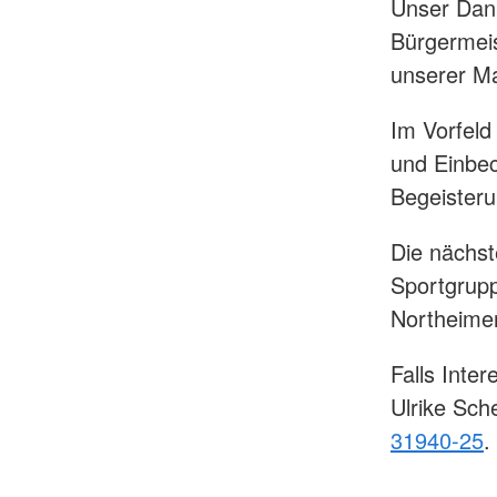
Unser Dank
Bürgermeis
unserer Ma
Im Vorfeld
und Einbec
Begeister
Die nächst
Sportgrup
Northeime
Falls Inte
Ulrike Sc
31940-25
.