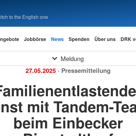
tch to the English one
ngebote
Jobbörse
News
Spenden
Über uns
DRK v
Meldung
27.05.2025
· Pressemitteilung
Familienentlastende
enst mit Tandem-Te
beim Einbecker