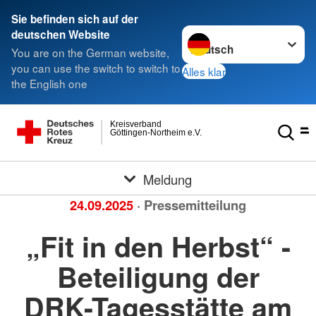
Sie befinden sich auf der
Sprache wechseln zu
deutschen Website
You are on the German website,
you can use the switch to switch to
Alles klar
the English one
Kreisverband
Göttingen-Northeim e.V.
Meldung
24.09.2025
· Pressemitteilung
„Fit in den Herbst“ -
Beteiligung der
DRK-Tagesstätte am