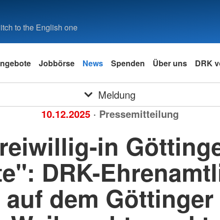
tch to the English one
ngebote
Jobbörse
News
Spenden
Über uns
DRK v
Meldung
10.12.2025
· Pressemitteilung
reiwillig-in Götting
te": DRK-Ehrenamtl
auf dem Göttinger