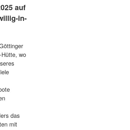
025 auf
llig-in-
Göttinger
"-Hütte, wo
nseres
iele
bote
en
ders das
ten mit