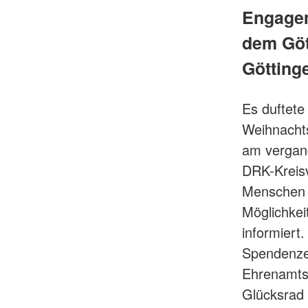
Engagem
dem Gött
Götting
Es duftete
Weihnachts
am vergang
DRK-Kreisv
Menschen 
Möglichke
informiert
Spendenzen
Ehrenamtsk
Glücksrad 