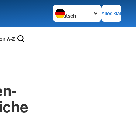
Sprache wechseln zu
Alles klar
on A-Z
en-
iche