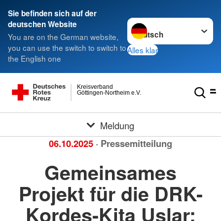
Sie befinden sich auf der
Sprache wechseln zu
deutschen Website
You are on the German website,
you can use the switch to switch to
Alles klar
the English one
Kreisverband
Göttingen-Northeim e.V.
Meldung
06.10.2025
· Pressemitteilung
Gemeinsames
Projekt für die DRK-
Kordes-Kita Uslar: