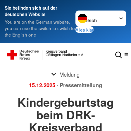
Sie befinden sich auf der
Sprache wechseln zu
deutschen Website
You are on the German website,
you can use the switch to switch to
Alles klar
the English one
Kreisverband
Göttingen-Northeim e.V.
Meldung
15.12.2025
· Pressemitteilung
Kindergeburtstag
beim DRK-
Kreisverband