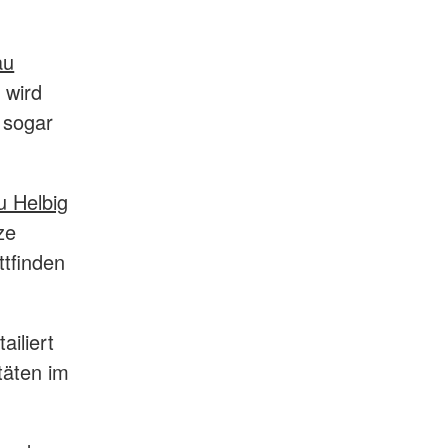
au
 wird
 sogar
u Helbig
ze
ttfinden
iliert
täten im