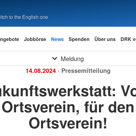
tch to the English one
ngebote
Jobbörse
News
Spenden
Über uns
DRK v
Meldung
14.08.2024
· Pressemitteilung
kunftswerkstatt: 
Ortsverein, für den
Ortsverein!