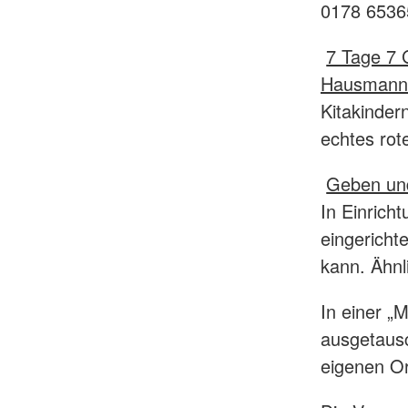
0178 6536
7 Tage 7 
Hausmann
Kitakinder
echtes rot
Geben und
In Einrich
eingericht
kann. Ähnl
In einer „
ausgetausc
eigenen O