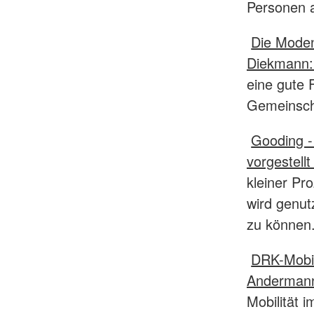
Personen a
Die Moden
Diekmann
eine gute 
Gemeinsch
Gooding -
vorgestell
kleiner Pr
wird genut
zu können
DRK-Mobil
Anderman
Mobilität 