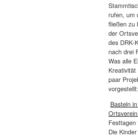
Stammtisch
rufen, um 
fließen zu
der Ortsv
des DRK-Kr
nach drei 
Was alle E
Kreativität
paar Proj
vorgestellt:
Basteln i
Ortsverein 
Festtagen v
Die Kinder