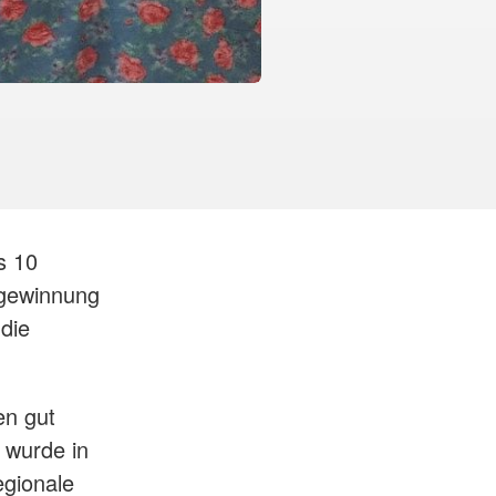
s 10
sgewinnung
die
en gut
 wurde in
gionale