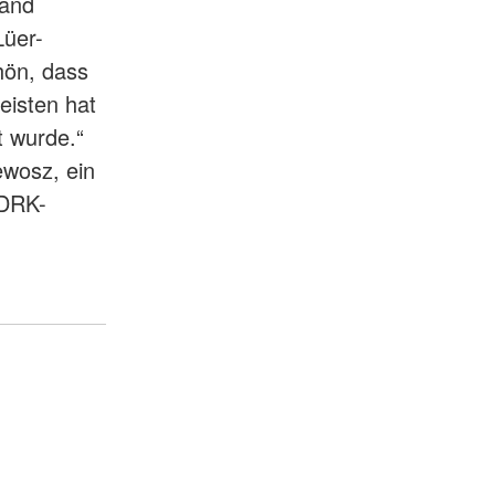
band
Lüer-
hön, dass
eisten hat
t wurde.“
ewosz, ein
 DRK-