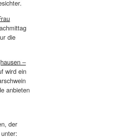
sichter.
Frau
Nachmittag
ur die
ghausen –
f wird ein
arschwein
de anbieten
en, der
 unter: