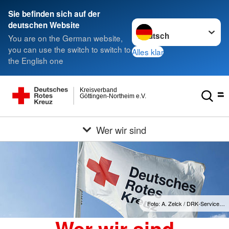
Sie befinden sich auf der
Sprache wechseln zu
deutschen Website
You are on the German website,
you can use the switch to switch to
Alles klar
the English one
Kreisverband
Göttingen-Northeim e.V.
Wer wir sind
Foto: A. Zelck / DRK-Service…
Wer wir sind